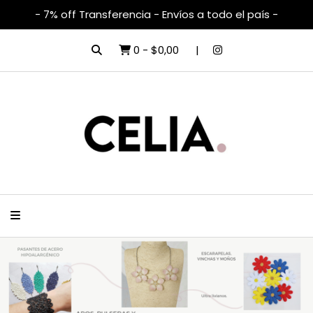
- 7% off Transferencia - Envíos a todo el país -
0
-
$0,00