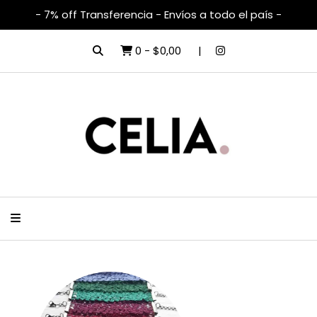
- 7% off Transferencia - Envíos a todo el país -
0
-
$0,00